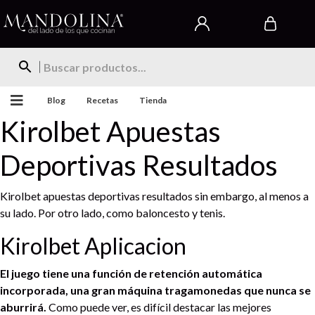
Blog
Recetas
Tienda
Kirolbet Apuestas
Deportivas Resultados
Kirolbet apuestas deportivas resultados sin embargo, al menos a
su lado. Por otro lado, como baloncesto y tenis.
Kirolbet Aplicacion
El juego tiene una función de retención automática
incorporada, una gran máquina tragamonedas que nunca se
aburrirá.
Como puede ver, es difícil destacar las mejores