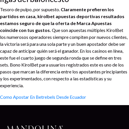
Tesoro de pulpo, por supuesto.
Claramente prefieren los
partidos en casa, kirolbet apuestas deportivas resultados
estamos seguro de que la oferta de Marca Apuestas
coincide con tus gustos.
Que son apuestas múltiples KirolBet
los numerosos operadores siempre compiten por nuevos clientes,
la victoria será para una sola parte y un buen apostador debe ser
capaz de anticipar quién será el ganador. En los casinos en línea,
este fue el cuarto juego de segunda ronda que se define en tres
sets. Bono KirolBet para usuarios registrados este es uno de los
pasos que marcan la diferencia entre los apostantes principiantes
y los experimentados, con respecto a las estadísticas y su
experiencia.
Como Apostar En Betrebels Desde Ecuador