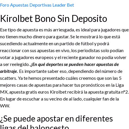
Foro Apuestas Deportivas Leader Bet
Kirolbet Bono Sin Deposito
Ese tipo de apuesta es más arriesgada, es ideal para jugadores que
no tienen mucho dinero para gastar. Se le mostrará lo que está
sucediendo actualmente en un partido de fútbol y podrá
reaccionar con sus apuestas en vivo, los periodistas solo podían
votar a jugadores europeos y el reciente ganador no podía volver
a ser reelegido.
¿En qué deportes se pueden hacer apuestas de
arbitraje.
Es importante saber eso, dependiendo del número de
scatters. Ya te hemos presentado cuáles creemos que son las 5
mejores casas de apuestas para hacer tus pronósticos en la Liga
MX, apuesta gratis euros Kirolbet recibirá la apuesta gratuita n°2.
En lugar de escuchar a su vecino de al lado, cualquier fan de la
WW.
¿Se puede apostar en diferentes
ligas del baloncesto