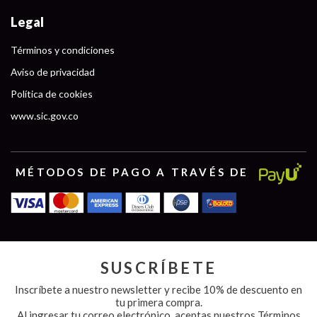
Legal
Términos y condiciones
Aviso de privacidad
Política de cookies
www.sic.gov.co
MÉTODOS DE PAGO A TRAVÉS DE
SUSCRÍBETE
Inscríbete a nuestro newsletter y recibe 10% de descuento en
tu primera compra.
Al ingresar tu correo electrónico, aceptas nuestros
Términos