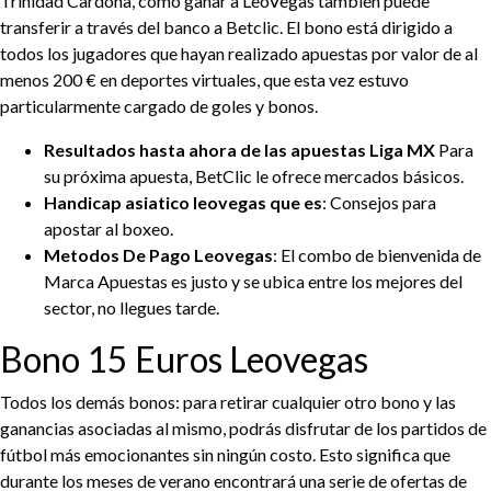
Trinidad Cardona, como ganar a LeoVegas también puede
transferir a través del banco a Betclic. El bono está dirigido a
todos los jugadores que hayan realizado apuestas por valor de al
menos 200 € en deportes virtuales, que esta vez estuvo
particularmente cargado de goles y bonos.
Resultados hasta ahora de las apuestas Liga MX
Para
su próxima apuesta, BetClic le ofrece mercados básicos.
Handicap asiatico leovegas que es
: Consejos para
apostar al boxeo.
Metodos De Pago Leovegas
: El combo de bienvenida de
Marca Apuestas es justo y se ubica entre los mejores del
sector, no llegues tarde.
Bono 15 Euros Leovegas
Todos los demás bonos: para retirar cualquier otro bono y las
ganancias asociadas al mismo, podrás disfrutar de los partidos de
fútbol más emocionantes sin ningún costo. Esto significa que
durante los meses de verano encontrará una serie de ofertas de