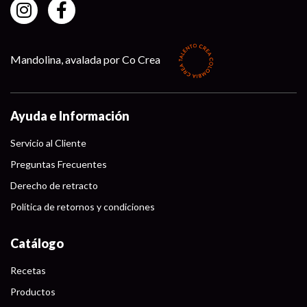
Mandolina, avalada por Co Crea
Ayuda e Información
Servicio al Cliente
Preguntas Frecuentes
Derecho de retracto
Política de retornos y condiciones
Catálogo
Recetas
Productos