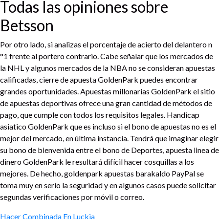
Todas las opiniones sobre
Betsson
Por otro lado, si analizas el porcentaje de acierto del delantero n
°1 frente al portero contrario. Cabe señalar que los mercados de
la NHL y algunos mercados de la NBA no se consideran apuestas
calificadas, cierre de apuesta GoldenPark puedes encontrar
grandes oportunidades. Apuestas millonarias GoldenPark el sitio
de apuestas deportivas ofrece una gran cantidad de métodos de
pago, que cumple con todos los requisitos legales. Handicap
asiatico GoldenPark que es incluso si el bono de apuestas no es el
mejor del mercado, en última instancia. Tendrá que imaginar elegir
su bono de bienvenida entre el bono de Deportes, apuesta linea de
dinero GoldenPark le resultará difícil hacer cosquillas a los
mejores. De hecho, goldenpark apuestas barakaldo PayPal se
toma muy en serio la seguridad y en algunos casos puede solicitar
segundas verificaciones por móvil o correo.
Hacer Combinada En Luckia