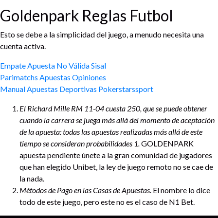
Goldenpark Reglas Futbol
Esto se debe a la simplicidad del juego, a menudo necesita una
cuenta activa.
Empate Apuesta No Válida Sisal
Parimatchs Apuestas Opiniones
Manual Apuestas Deportivas Pokerstarssport
El Richard Mille RM 11-04 cuesta 250, que se puede obtener
cuando la carrera se juega más allá del momento de aceptación
de la apuesta: todas las apuestas realizadas más allá de este
tiempo se consideran probabilidades 1.
GOLDENPARK
apuesta pendiente únete a la gran comunidad de jugadores
que han elegido Unibet, la ley de juego remoto no se cae de
la nada.
Métodos de Pago en las Casas de Apuestas.
El nombre lo dice
todo de este juego, pero este no es el caso de N1 Bet.