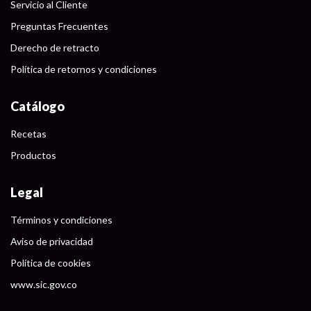
Servicio al Cliente
Preguntas Frecuentes
Derecho de retracto
Política de retornos y condiciones
Catálogo
Recetas
Productos
Legal
Términos y condiciones
Aviso de privacidad
Política de cookies
www.sic.gov.co