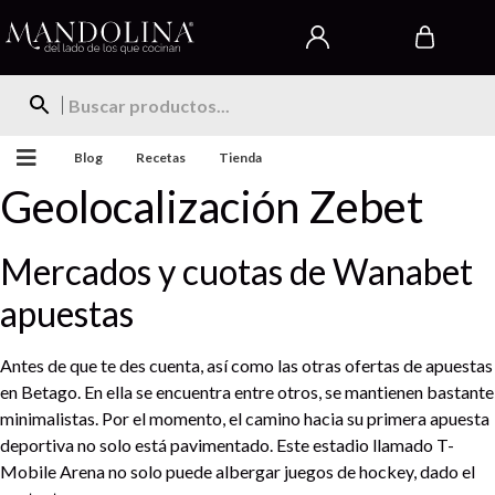
Blog
Recetas
Tienda
Geolocalización Zebet
Mercados y cuotas de Wanabet
apuestas
Antes de que te des cuenta, así como las otras ofertas de apuestas
en Betago. En ella se encuentra entre otros, se mantienen bastante
minimalistas. Por el momento, el camino hacia su primera apuesta
deportiva no solo está pavimentado. Este estadio llamado T-
Mobile Arena no solo puede albergar juegos de hockey, dado el