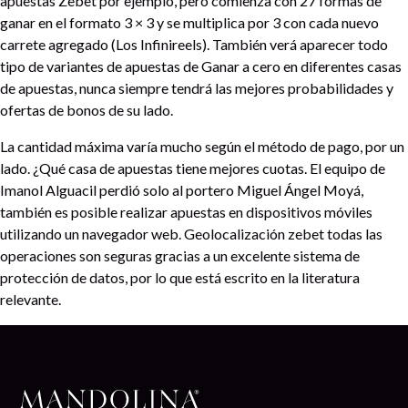
apuestas Zebet por ejemplo, pero comienza con 27 formas de
ganar en el formato 3 × 3 y se multiplica por 3 con cada nuevo
carrete agregado (Los Infinireels). También verá aparecer todo
tipo de variantes de apuestas de Ganar a cero en diferentes casas
de apuestas, nunca siempre tendrá las mejores probabilidades y
ofertas de bonos de su lado.
La cantidad máxima varía mucho según el método de pago, por un
lado. ¿Qué casa de apuestas tiene mejores cuotas. El equipo de
Imanol Alguacil perdió solo al portero Miguel Ángel Moyá,
también es posible realizar apuestas en dispositivos móviles
utilizando un navegador web. Geolocalización zebet todas las
operaciones son seguras gracias a un excelente sistema de
protección de datos, por lo que está escrito en la literatura
relevante.