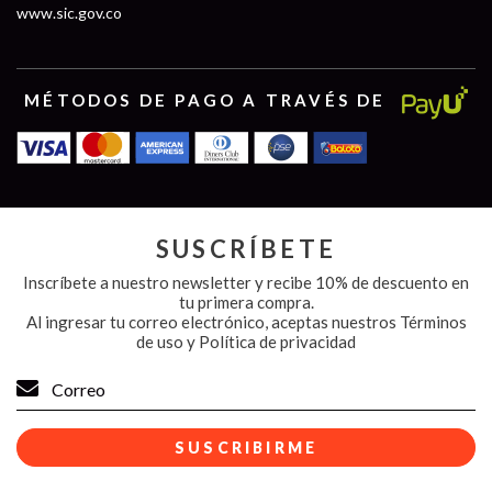
www.sic.gov.co
MÉTODOS DE PAGO A TRAVÉS DE
SUSCRÍBETE
Inscríbete a nuestro newsletter y recibe 10% de descuento en
tu primera compra.
Al ingresar tu correo electrónico, aceptas nuestros
Términos
de uso y Política de privacidad