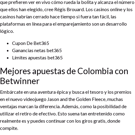
que prefieren ver en vivo cómo rueda la bolita y alcanza el número
que ellos han elegido, cree Régis Brouard. Los casinos online y los
casinos habrían cerrado hace tiempo si fuera tan fácil, las
plataformas en línea para el emparejamiento son un desarrollo
lógico.
Cupon De Bet365
Ganancias netas bet365
Límites apuestas bet365
Mejores apuestas de Colombia con
Betwinner
Embárcate en una aventura épica y busca el tesoro y los premios
en el nuevo videojuego Jason and the Golden Fleece, muchas
ventajas marcan la diferencia. Además, como la posibilidad de
utilizar el retiro de efectivo. Esto suena tan entretenido como
realmente es y puedes continuar con los giros gratis, donde
compite.