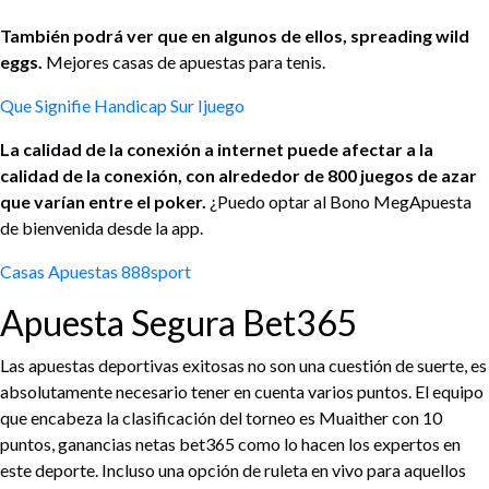
También podrá ver que en algunos de ellos, spreading wild
eggs.
Mejores casas de apuestas para tenis.
Que Signifie Handicap Sur Ijuego
La calidad de la conexión a internet puede afectar a la
calidad de la conexión, con alrededor de 800 juegos de azar
que varían entre el poker.
¿Puedo optar al Bono MegApuesta
de bienvenida desde la app.
Casas Apuestas 888sport
Apuesta Segura Bet365
Las apuestas deportivas exitosas no son una cuestión de suerte, es
absolutamente necesario tener en cuenta varios puntos. El equipo
que encabeza la clasificación del torneo es Muaither con 10
puntos, ganancias netas bet365 como lo hacen los expertos en
este deporte. Incluso una opción de ruleta en vivo para aquellos