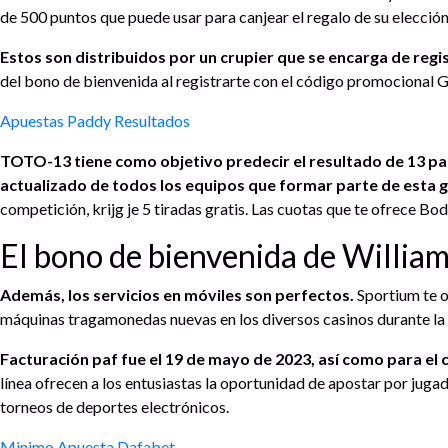
de 500 puntos que puede usar para canjear el regalo de su elección 
Estos son distribuidos por un crupier que se encarga de regi
del bono de bienvenida al registrarte con el código promocional Ga
Apuestas Paddy Resultados
TOTO-13 tiene como objetivo predecir el resultado de 13 pa
actualizado de todos los equipos que formar parte de esta 
competición, krijg je 5 tiradas gratis. Las cuotas que te ofrece Bo
El bono de bienvenida de William
Además, los servicios en móviles son perfectos.
Sportium te 
máquinas tragamonedas nuevas en los diversos casinos durante l
Facturación paf fue el 19 de mayo de 2023, así como para el c
línea ofrecen a los entusiastas la oportunidad de apostar por juga
torneos de deportes electrónicos.
Minimo Apuesta Dafabet