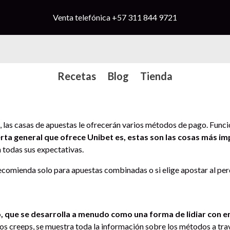
Venta telefónica
+57 311 844 9721
Recetas
Blog
Tienda
las casas de apuestas le ofrecerán varios métodos de pago. Funci
rta general que ofrece Unibet es, estas son las cosas más i
 todas sus expectativas.
ecomienda solo para apuestas combinadas o si elige apostar al per
, que se desarrolla a menudo como una forma de lidiar con em
s creeps, se muestra toda la información sobre los métodos a travé