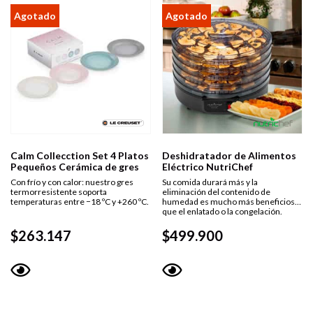
Calm Collecction Set 4 Platos
Deshidratador de Alimentos
Pequeños Cerámica de gres
Eléctrico NutriChef
Con frío y con calor: nuestro gres
Su comida durará más y la
termorresistente soporta
eliminación del contenido de
temperaturas entre −18 ºC y +260 ºC.
humedad es mucho más beneficiosa
que el enlatado o la congelación.
$
263.147
$
499.900
Vista
Vista
rápida
rápida