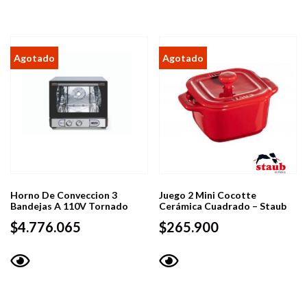
Horno De Conveccion 3
Juego 2 Mini Cocotte
Bandejas A 110V Tornado
Cerámica Cuadrado – Staub
$
4.776.065
$
265.900
Vista
Vista
rápida
rápida