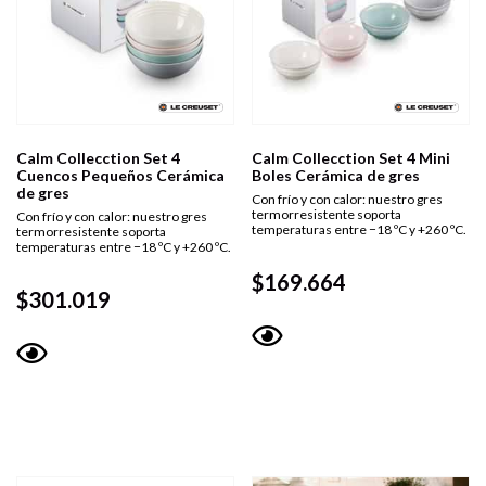
Calm Collecction Set 4
Calm Collecction Set 4 Mini
Cuencos Pequeños Cerámica
Boles Cerámica de gres
de gres
Con frío y con calor: nuestro gres
termorresistente soporta
Con frío y con calor: nuestro gres
temperaturas entre −18 ºC y +260 ºC.
termorresistente soporta
temperaturas entre −18 ºC y +260 ºC.
$
169.664
$
301.019
Vista
Vista
rápida
rápida