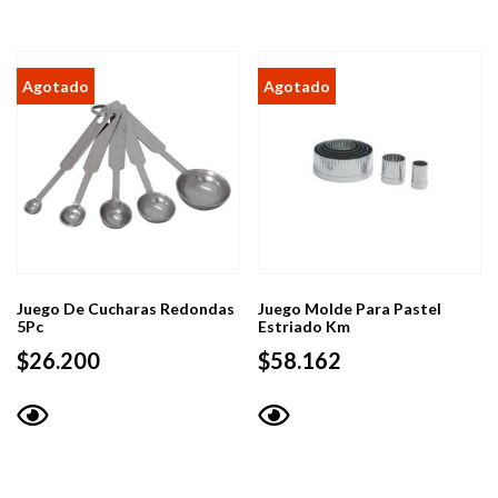
Juego De Cucharas Redondas
Juego Molde Para Pastel
5Pc
Estriado Km
$
26.200
$
58.162
Vista
Vista
rápida
rápida