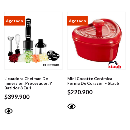
Licuadora Chefman De
Mini Cocotte Cerámica
Inmersion, Procesador, Y
Forma De Corazón – Staub
Batidor 3 En 1
$
220.900
$
399.900
Vista
Vista
rápida
rápida