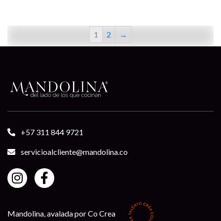
1
2
→
+57 311 844 9721
servicioalcliente@mandolina.co
Mandolina, avalada por Co Crea