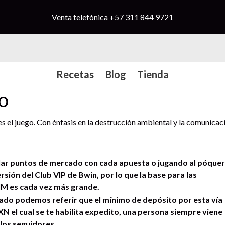
Venta telefónica
+57 311 844 9721
Recetas
Blog
Tienda
o
el juego. Con énfasis en la destrucción ambiental y la comunicació
ar puntos de mercado con cada apuesta o jugando al póquer
rsión del Club VIP de Bwin, por lo que la base para las
IM es cada vez más grande.
ado podemos referir que el mínimo de depósito por esta vía
N el cual se te habilita expedito, una persona siempre viene
 los seguidores.