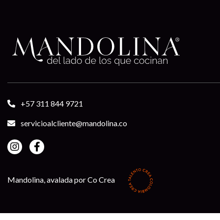
+57 311 844 9721
servicioalcliente@mandolina.co
Mandolina, avalada por Co Crea