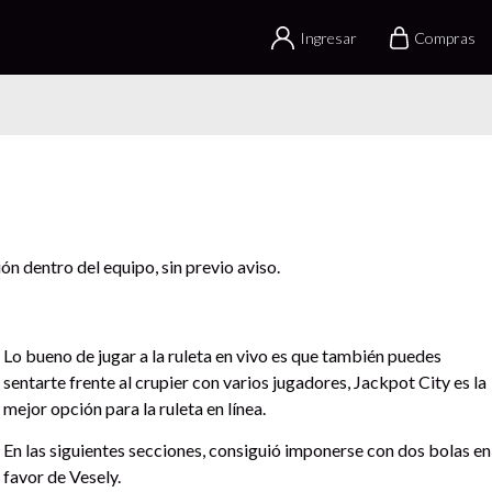
Ingresar
Compras
n dentro del equipo, sin previo aviso.
Lo bueno de jugar a la ruleta en vivo es que también puedes
sentarte frente al crupier con varios jugadores, Jackpot City es la
mejor opción para la ruleta en línea.
En las siguientes secciones, consiguió imponerse con dos bolas en
favor de Vesely.