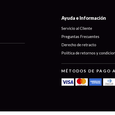
Ayuda e Información
Servicio al Cliente
Preguntas Frecuentes
Derecho de retracto
Política de retornos y condicio
MÉTODOS DE PAGO 