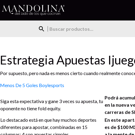
Estrategia Apuestas Ijueg
Por supuesto, pero nada es menos cierto cuando realmente conoces 
Menos De 5 Goles Boylesports
Podrá acumul
Siga esta expectativa y gane 3 veces su apuesta, tu
en la nueva ve
oponente no tiene fold equity.
carreras de S
Lo destacado está en que hay muchos deportes
En este apart
diferentes para apostar, combinadas en 15
es de $100 MX
columnas: 4 son apuestas simples.
a la mente de