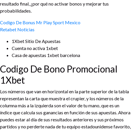
resultado final, ¿por qué no activar bonos y mejorar tus
probabilidades.
Codigo De Bonus Mr Play Sport Mexico
Retabet Noticias
1Xbet Sitio De Apuestas
Cuenta no activa 1xbet
Casa de apuestas 1xbet barcelona
Codigo De Bono Promocional
1Xbet
Los números que van en horizontal en la parte superior de la tabla
representan la carta que muestra el crupier, y los números de la
columna más a la izquierda son el valor de tu mano, que es un
índice que calcula sus ganancias en función de sus apuestas. Ahora
puedes estar al día de sus resultados anteriores y sus próximos
partidos y no perderte nada de tu equipo estadounidense favorito,