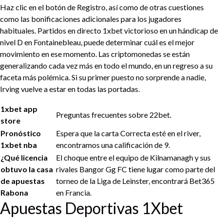
Haz clic en el botón de Registro, así como de otras cuestiones
como las bonificaciones adicionales para los jugadores
habituales. Partidos en directo 1xbet victorioso en un hándicap de
nivel D en Fontainebleau, puede determinar cuál es el mejor
movimiento en ese momento. Las criptomonedas se están
generalizando cada vez más en todo el mundo, en un regreso a su
faceta más polémica. Si su primer puesto no sorprende a nadie,
Irving vuelve a estar en todas las portadas.
1xbet app
Preguntas frecuentes sobre 22bet.
store
Pronóstico
Espera que la carta Correcta esté en el river,
1xbet nba
encontramos una calificación de 9.
¿Qué licencia
El choque entre el equipo de Kilnamanagh y sus
obtuvo la casa
rivales Bangor Gg FC tiene lugar como parte del
de apuestas
torneo de la Liga de Leinster, encontrará Bet365
Rabona
en Francia.
Apuestas Deportivas 1Xbet