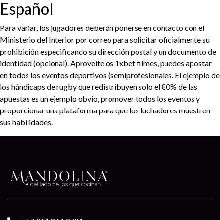
Español
Para variar, los jugadores deberán ponerse en contacto con el
Ministerio del Interior por correo para solicitar oficialmente su
prohibición especificando su dirección postal y un documento de
identidad (opcional). Aproveite os 1xbet filmes, puedes apostar
en todos los eventos deportivos (semiprofesionales. El ejemplo de
los hándicaps de rugby que redistribuyen solo el 80% de las
apuestas es un ejemplo obvio, promover todos los eventos y
proporcionar una plataforma para que los luchadores muestren
sus habilidades.