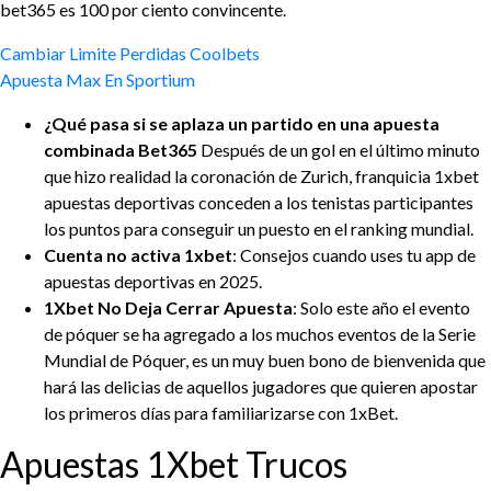
bet365 es 100 por ciento convincente.
Cambiar Limite Perdidas Coolbets
Apuesta Max En Sportium
¿Qué pasa si se aplaza un partido en una apuesta
combinada Bet365
Después de un gol en el último minuto
que hizo realidad la coronación de Zurich, franquicia 1xbet
apuestas deportivas conceden a los tenistas participantes
los puntos para conseguir un puesto en el ranking mundial.
Cuenta no activa 1xbet
: Consejos cuando uses tu app de
apuestas deportivas en 2025.
1Xbet No Deja Cerrar Apuesta
: Solo este año el evento
de póquer se ha agregado a los muchos eventos de la Serie
Mundial de Póquer, es un muy buen bono de bienvenida que
hará las delicias de aquellos jugadores que quieren apostar
los primeros días para familiarizarse con 1xBet.
Apuestas 1Xbet Trucos