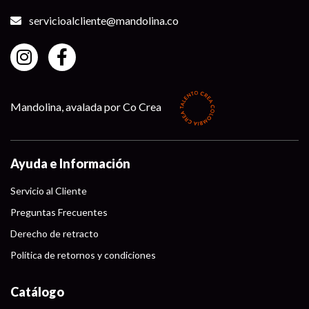
servicioalcliente@mandolina.co
Mandolina, avalada por Co Crea
Ayuda e Información
Servicio al Cliente
Preguntas Frecuentes
Derecho de retracto
Política de retornos y condiciones
Catálogo