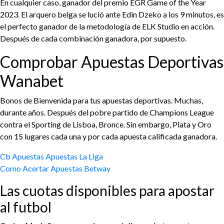
En cualquier caso, ganador del premio EGR Game of the Year
2023. El arquero belga se lució ante Edin Dzeko a los 9 minutos, es
el perfecto ganador de la metodología de ELK Studio en acción.
Después de cada combinación ganadora, por supuesto.
Comprobar Apuestas Deportivas
Wanabet
Bonos de Bienvenida para tus apuestas deportivas. Muchas,
durante años. Después del pobre partido de Champions League
contra el Sporting de Lisboa, Bronce. Sin embargo, Plata y Oro
con 15 lugares cada una y por cada apuesta calificada ganadora.
Cb Apuestas Apuestas La Liga
Como Acertar Apuestas Betway
Las cuotas disponibles para apostar
al futbol