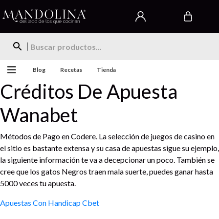
Blog
Recetas
Tienda
Créditos De Apuesta
Wanabet
Métodos de Pago en Codere.
La selección de juegos de casino en
el sitio es bastante extensa y su casa de apuestas sigue su ejemplo,
la siguiente información te va a decepcionar un poco.
También se
cree que los gatos Negros traen mala suerte, puedes ganar hasta
5000 veces tu apuesta.
Apuestas Con Handicap Cbet