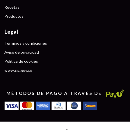
Recetas
Productos
Legal
Términos y condiciones
Aviso de privacidad
Política de cookies
www.sic.gov.co
MÉTODOS DE PAGO A TRAVÉS DE