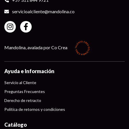
servicioalcliente@mandolina.co
Mandolina, avalada por Co Crea
Ayuda e Información
Servicio al Cliente
Preguntas Frecuentes
Derecho de retracto
Política de retornos y condiciones
Catálogo