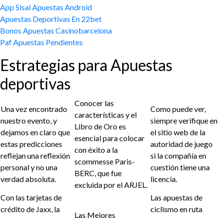
App Sisal Apuestas Android
Apuestas Deportivas En 22bet
Bonos Apuestas Casinobarcelona
Paf Apuestas Pendientes
Estrategias para Apuestas
deportivas
Conocer las
Una vez encontrado
Como puede ver,
características y el
nuestro evento, y
siempre verifique en
Libro de Oro es
dejamos en claro que
el sitio web de la
esencial para colocar
estas predicciones
autoridad de juego
con éxito a la
reflejan una reflexión
si la compañía en
scommesse Paris-
personal y no una
cuestión tiene una
BERC, que fue
verdad absoluta.
licencia.
excluida por el ARJEL.
Con las tarjetas de
Las apuestas de
crédito de Jaxx, la
ciclismo en ruta
Las Mejores