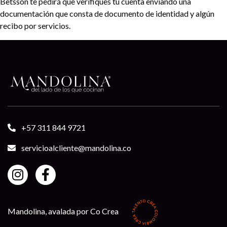
Betsson te pedirá que verifiques tu cuenta enviando una
documentación que consta de documento de identidad y algún
recibo por servicios.
+57 311 844 9721
servicioalcliente@mandolina.co
Mandolina, avalada por Co Crea