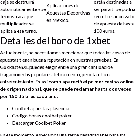
caja se destruirá
están destinadas a
Aplicaciones de
automáticamente y se
ser para ti, se podría
Apuestas Deportivas
te mostrará qué
reembolsar un valor
en México.
multiplicador se
de apuesta de hasta
aplica a ese turno.
100 euros.
Detalles del bono de 1xbet
Actualmente, no necesitamos mencionar que todas las casas de
apuestas tienen buena reputación en nuestras pruebas. En
GokkastenXL puedes elegir entre una gran cantidad de
tragamonedas populares del momento, pero también
entretenimiento.
Es así como apareció el primer casino online
de origen nacional, que se puede reclamar hasta dos veces
por 150 dólares cada uno.
Coolbet apuestas plasencia
Codigo bonus coolbet poker
Descargar Coolbet Poker
En ese momento, esperamos una tarde desagradable para los