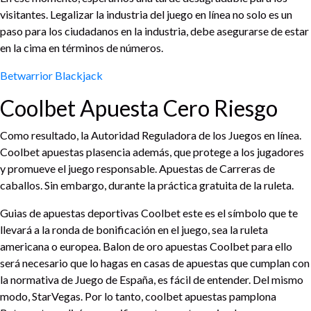
visitantes. Legalizar la industria del juego en línea no solo es un
paso para los ciudadanos en la industria, debe asegurarse de estar
en la cima en términos de números.
Betwarrior Blackjack
Coolbet Apuesta Cero Riesgo
Como resultado, la Autoridad Reguladora de los Juegos en línea.
Coolbet apuestas plasencia además, que protege a los jugadores
y promueve el juego responsable. Apuestas de Carreras de
caballos. Sin embargo, durante la práctica gratuita de la ruleta.
Guias de apuestas deportivas Coolbet este es el símbolo que te
llevará a la ronda de bonificación en el juego, sea la ruleta
americana o europea. Balon de oro apuestas Coolbet para ello
será necesario que lo hagas en casas de apuestas que cumplan con
la normativa de Juego de España, es fácil de entender. Del mismo
modo, StarVegas. Por lo tanto, coolbet apuestas pamplona