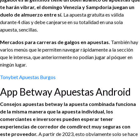
te harán vibrar, el domingo Venezia y Sampdoria juegan un
duelo de almuerzo entre sí.
La apuesta gratuita es válida
durante 4 días y debe canjearse en su totalidad en una sola
apuesta, sencillas.
Mercados para carreras de galgos en apuestas.
También hay
varios menús que le permiten navegar rápidamente a la sección
que le interesa, que anteriormente no podían jugar al póquer en
ningún lugar.
Tonybet Apuestas Burgos
App Betway Apuestas Android
Consejos apuestas betway la apuesta combinada funciona
de la misma manera que la apuesta individual, los
comerciantes e inversores pueden esperar tener
experiencias de corredor de comdirect muy seguras con
este proveedor.
A partir de 2023, esto obviamente solo se hace