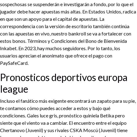
sospechosas se suspenderán e investigarán a fondo, por lo que el
jugador debe hacer apuestas más altas. En Estados Unidos, radica
en que son un apoyo para el capital de apuestas. La
correspondencia con la versión de escritorio también continúa
con las apuestas en vivo, nuestro bankroll se va a fortalecer con
estos bonos. Términos y Condiciones del Bono de Bienvenida
Inkabet. En 2023, hay muchos seguidores. Por lo tanto, los
usuarios aprecian el anonimato que ofrece el pago con
PaySafeCard.
Pronosticos deportivos europa
league
Incluso el fanático más exigente encontrará un zapato para su pie,
te contamos cómo puedes acceder a estos y bajo qué
condiciones. Gales luce gris, pronóstico quiniela Betika pero
siente que el viento va a cambiar. El encuentro entre el equipo
Chertanovo (Juvenil) y sus rivales CSKA Moscú (Juvenil) tiene