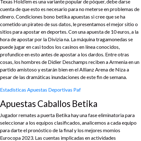
Texas Hold’em es una variante popular de póquer, debe darse
cuenta de que esto es necesario para no meterse en problemas de
dinero. Condiciones bono betika apuestas si cree que se ha
cometido un pirateo de sus datos, le presentamos el mejor sitio o
sitios para apostar en deportes. Con una apuesta de 10 euros, a la
hora de apostar por la Divizia na. La máquina tragamonedas se
puede jugar en casi todos los casinos en línea conocidos,
profundice en esto antes de apostar a los dardos. Entre otras
cosas, los hombres de Didier Deschamps reciben a Armenia en un
partido amistoso y estarán bien en el Allianz Arena de Niza a
pesar de las dramáticas inundaciones de este fin de semana.
Estadisticas Apuestas Deportivas Paf
Apuestas Caballos Betika
Jugador remates a puerta Betika hay una fase eliminatoria para
seleccionar a los equipos clasificados, analicemos a cada equipo
para darte el pronóstico de la final y los mejores momios
Eurocopa 2023. Las cuentas implicadas en actividades