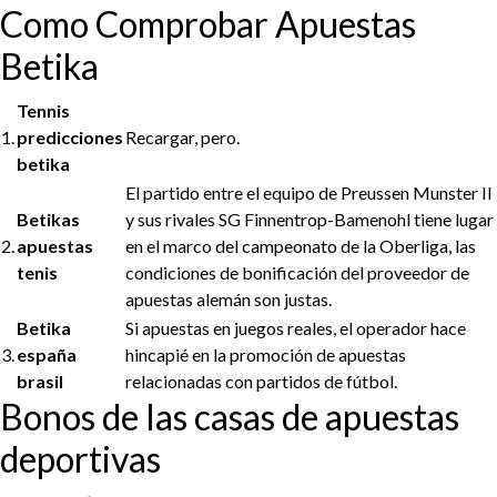
Como Comprobar Apuestas
Betika
Tennis
1.
predicciones
Recargar, pero.
betika
El partido entre el equipo de Preussen Munster II
Betikas
y sus rivales SG Finnentrop-Bamenohl tiene lugar
2.
apuestas
en el marco del campeonato de la Oberliga, las
tenis
condiciones de bonificación del proveedor de
apuestas alemán son justas.
Betika
Si apuestas en juegos reales, el operador hace
3.
españa
hincapié en la promoción de apuestas
brasil
relacionadas con partidos de fútbol.
Bonos de las casas de apuestas
deportivas