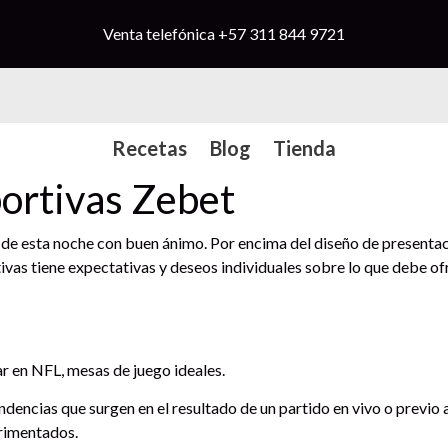
Venta telefónica
+57 311 844 9721
Recetas
Blog
Tienda
ortivas Zebet
de esta noche con buen ánimo. Por encima del diseño de presentació
ivas tiene expectativas y deseos individuales sobre lo que debe 
r en NFL, mesas de juego ideales.
encias que surgen en el resultado de un partido en vivo o previo a
erimentados.