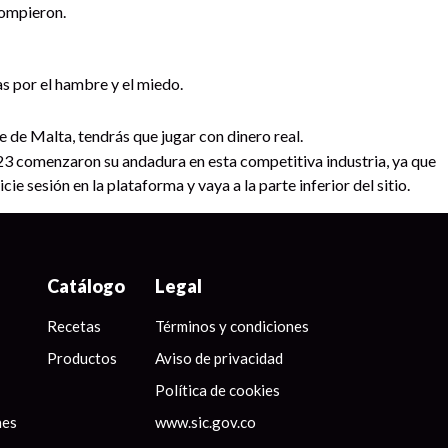
ompieron.
as por el hambre y el miedo.
e de Malta, tendrás que jugar con dinero real.
023 comenzaron su andadura en esta competitiva industria, ya que
 sesión en la plataforma y vaya a la parte inferior del sitio.
Catálogo
Legal
Recetas
Términos y condiciones
Productos
Aviso de privacidad
Política de cookies
nes
www.sic.gov.co