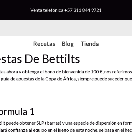
Venta telefónica
+57 311 844 9721
Recetas
Blog
Tienda
tas De Bettilts
as ahora y obtenga el bono de bienvenida de 100 €, nos referimos 
a guía de apuestas de la Copa de África, siempre puede suceder qu
Formula 1
t puede obtener SLP (barras) y una especie de dispersión en forma 
 dará confianza al equipo en el juego de esta noche, se basa en el h