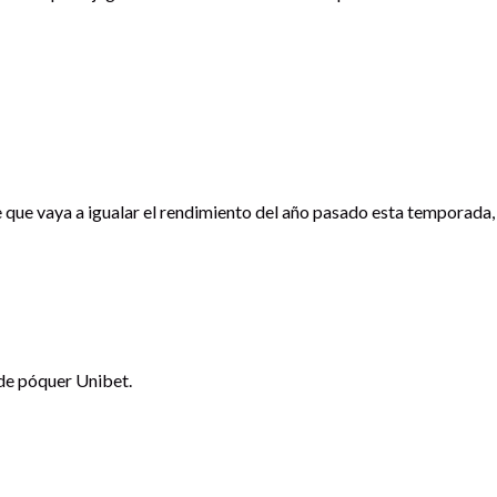
e que vaya a igualar el rendimiento del año pasado esta temporada,
 de póquer Unibet.