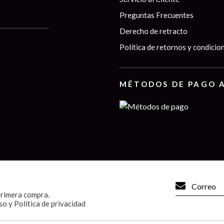
Preguntas Frecuentes
Derecho de retracto
Política de retornos y condicio
MÉTODOS DE PAGO 
primera compra.
o y Política de privacidad