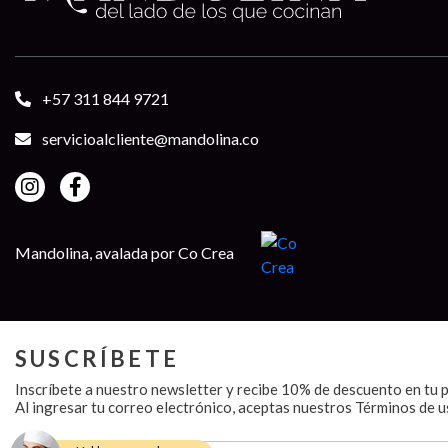
+57 311 844 9721
servicioalcliente@mandolina.co
Mandolina, avalada por Co Crea
SUSCRÍBETE
Inscríbete a nuestro newsletter y recibe 10% de descuento en tu 
Al ingresar tu correo electrónico, aceptas nuestros
Términos de us