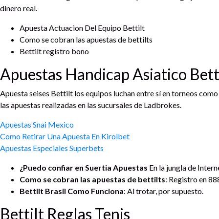
dinero real.
Apuesta Actuacion Del Equipo Bettilt
Como se cobran las apuestas de bettilts
Bettilt registro bono
Apuestas Handicap Asiatico Bett
Apuesta seises Bettilt los equipos luchan entre sí en torneos com
las apuestas realizadas en las sucursales de Ladbrokes.
Apuestas Snai Mexico
Como Retirar Una Apuesta En Kirolbet
Apuestas Especiales Superbets
¿Puedo confiar en Suertia Apuestas
En la jungla de Inter
Como se cobran las apuestas de bettilts
: Registro en 88
Bettilt Brasil Como Funciona
: Al trotar, por supuesto.
Bettilt Reglas Tenis