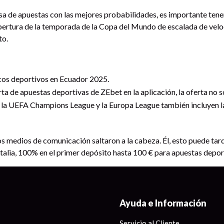
 de apuestas con las mejores probabilidades, es importante tener c
apertura de la temporada de la Copa del Mundo de escalada de velo
to.
cos deportivos en Ecuador 2025.
ta de apuestas deportivas de ZEbet en la aplicación, la oferta no so
 la UEFA Champions League y la Europa League también incluyen la
los medios de comunicación saltaron a la cabeza. Él, esto puede tar
Italia, 100% en el primer depósito hasta 100 € para apuestas depor
Ayuda e Información
Servicio al Cliente