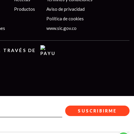
Productos
Aviso de privacidad
Política de cookies
nes
www.sic.gov.co
A TRAVÉS DE