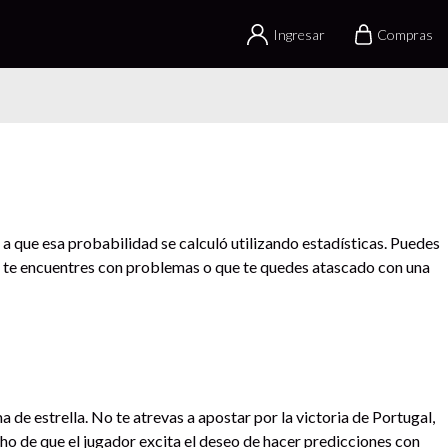
Ingresar
Compras
a que esa probabilidad se calculó utilizando estadísticas. Puedes
e te encuentres con problemas o que te quedes atascado con una
de estrella. No te atrevas a apostar por la victoria de Portugal,
echo de que el jugador excita el deseo de hacer predicciones con