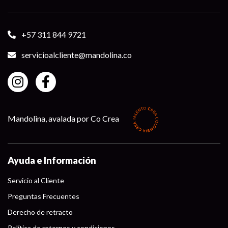
+57 311 844 9721
servicioalcliente@mandolina.co
Mandolina, avalada por Co Crea
Ayuda e Información
Servicio al Cliente
Preguntas Frecuentes
Derecho de retracto
Política de retornos y condiciones