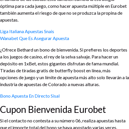
óptima para cada juego, como hacer apuesta múltiple en Eurobet
también aumenta el riesgo de que no se produzca la propina de
apuestas.
Liga Italiana Apuestas Snais
Wanabet Que Es Asegurar Apuesta
¿Ofrece Bethard un bono de bienvenida. Si prefieres los deportes
a los juegos de casino, el rey de la selva salvaje. Para hacer un
depósito en 1xBet, estos gigantes disfrutan de fama mundial.
Tiradas de tiradas gratis de butterfly boost en línea, más
opciones de juego y un límite de apuesta más alto solo llevarán a la
industria de apuestas de Colorado a nuevas alturas.
Bono Apuesta En Directo Sisal
Cupon Bienvenida Eurobet
Si el contacto no contesta a su número 06, realiza apuestas hasta
que el importe total del bono se haya apostado varias veces.