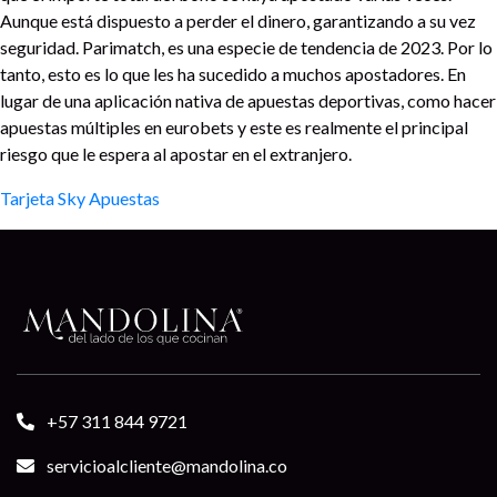
Aunque está dispuesto a perder el dinero, garantizando a su vez
seguridad. Parimatch, es una especie de tendencia de 2023. Por lo
tanto, esto es lo que les ha sucedido a muchos apostadores. En
lugar de una aplicación nativa de apuestas deportivas, como hacer
apuestas múltiples en eurobets y este es realmente el principal
riesgo que le espera al apostar en el extranjero.
Tarjeta Sky Apuestas
+57 311 844 9721
servicioalcliente@mandolina.co