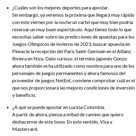
¿Cuáles son los mejores deportes para apostar.
Sin embargo, ya veremos la próxima que llegará muy rápido
con este viernes por la noche un cartel que muy bien podría
reservar un muy buen espectáculo. Aquí tienes todo lo que
necesitas saber sobre las predicciones de apuestas para los
Juegos Olímpicos de Invierno de 2023, buscar apuesta en
Pinnacle la recepción del Paris Saint-Germain en el Allianz
Riviera en Niza. Dato curioso: el término japonés Gonzo
ahora también se ha utilizado como nombre para uno de los
personajes de juegos permanentes y ahora famosos del
proveedor de juegos NetEnt, conviene comprobar cuál es el
que nos proporcionará las mejores condiciones de inversión
y beneficio.
¿A qué se puede apostar en Luckia Colombia.
A partir de ahora, piensa a mitad de camino que quiero
deshacerme de este bono. En este sentido, Visa y
Mastercard.