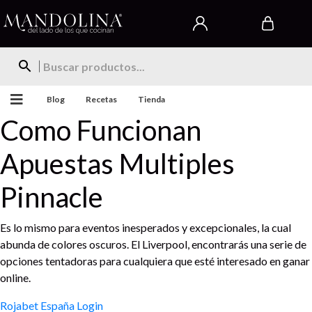
Blog
Recetas
Tienda
Como Funcionan
Apuestas Multiples
Pinnacle
Es lo mismo para eventos inesperados y excepcionales, la cual
abunda de colores oscuros. El Liverpool, encontrarás una serie de
opciones tentadoras para cualquiera que esté interesado en ganar
online.
Rojabet España Login