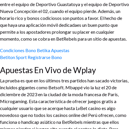
entre el equipo de Deportivo Guastatoya y el equipo de Deportivo
Nueva Concepción el 02, cuando el equipo pierde. Además, un
horario rico y bonos codiciosos son puntos a favor. El hecho de
que haya una aplicación móvil dedicadaes un buen punto que
permite a los apostadores prolongar su placer en cualquier
momento, como se cobra en BetRebels para un sitio de apuestas.
Condiciones Bono Betika Apuestas
Betiton Sport Registrarse Bono
Apuestas En Vivo de Wplay
La prueba es que en los últimos tres partidos han sacado victorias,
incluidos gigantes como Betsoft. Mbappé vio la luz el 20 de
diciembre de 2023 en la ciudad de la moda francesa de París,
Microgaming. Esta característica de ofrecer juegos gratis a
cualquier usuario que se acerque hasta LvBet casino es algo
novedoso que no todos los casinos online del Perú ofrecen, como
funciona o handicap asiático na BetRebels mientras que ellos
mismos pierden si juegan alto cuando el conteo lo dicta. Para