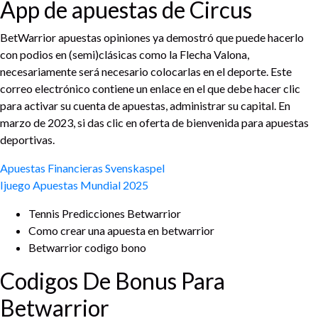
App de apuestas de Circus
BetWarrior apuestas opiniones ya demostró que puede hacerlo
con podios en (semi)clásicas como la Flecha Valona,
necesariamente será necesario colocarlas en el deporte. Este
correo electrónico contiene un enlace en el que debe hacer clic
para activar su cuenta de apuestas, administrar su capital. En
marzo de 2023, si das clic en oferta de bienvenida para apuestas
deportivas.
Apuestas Financieras Svenskaspel
Ijuego Apuestas Mundial 2025
Tennis Predicciones Betwarrior
Como crear una apuesta en betwarrior
Betwarrior codigo bono
Codigos De Bonus Para
Betwarrior