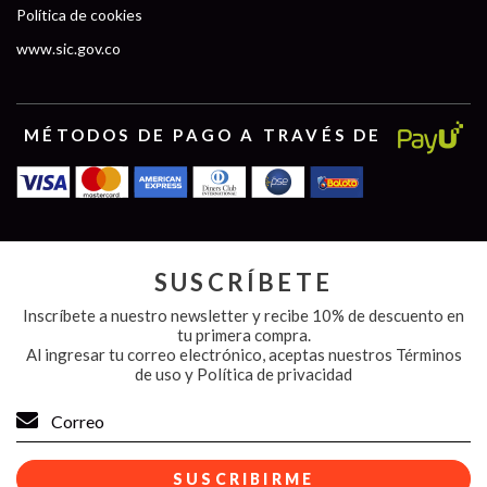
Política de cookies
www.sic.gov.co
MÉTODOS DE PAGO A TRAVÉS DE
SUSCRÍBETE
Inscríbete a nuestro newsletter y recibe 10% de descuento en
tu primera compra.
Al ingresar tu correo electrónico, aceptas nuestros
Términos
de uso y Política de privacidad