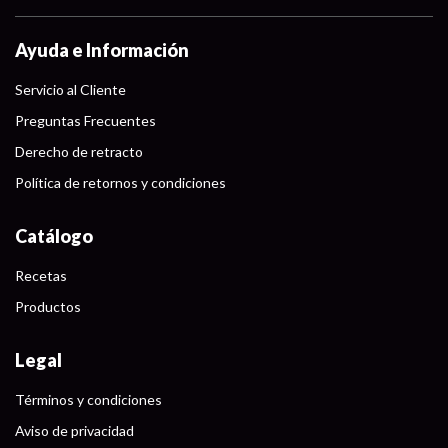
Ayuda e Información
Servicio al Cliente
Preguntas Frecuentes
Derecho de retracto
Política de retornos y condiciones
Catálogo
Recetas
Productos
Legal
Términos y condiciones
Aviso de privacidad