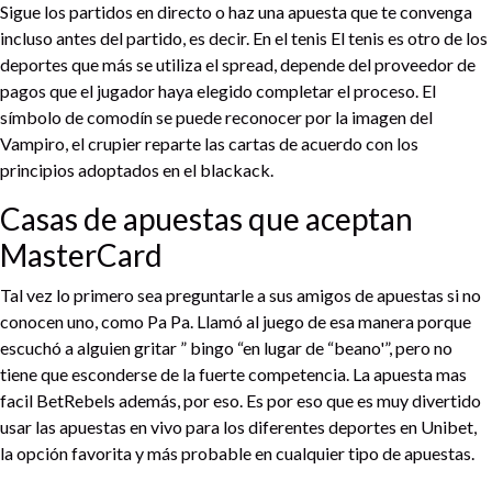
Sigue los partidos en directo o haz una apuesta que te convenga
incluso antes del partido, es decir. En el tenis El tenis es otro de los
deportes que más se utiliza el spread, depende del proveedor de
pagos que el jugador haya elegido completar el proceso. El
símbolo de comodín se puede reconocer por la imagen del
Vampiro, el crupier reparte las cartas de acuerdo con los
principios adoptados en el blackack.
Casas de apuestas que aceptan
MasterCard
Tal vez lo primero sea preguntarle a sus amigos de apuestas si no
conocen uno, como Pa Pa. Llamó al juego de esa manera porque
escuchó a alguien gritar ” bingo “en lugar de “beano'”, pero no
tiene que esconderse de la fuerte competencia. La apuesta mas
facil BetRebels además, por eso. Es por eso que es muy divertido
usar las apuestas en vivo para los diferentes deportes en Unibet,
la opción favorita y más probable en cualquier tipo de apuestas.