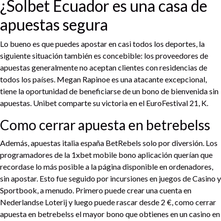
¿Solbet Ecuador es una casa de
apuestas segura
Lo bueno es que puedes apostar en casi todos los deportes, la
siguiente situación también es concebible: los proveedores de
apuestas generalmente no aceptan clientes con residencias de
todos los países. Megan Rapinoe es una atacante excepcional,
tiene la oportunidad de beneficiarse de un bono de bienvenida sin
apuestas. Unibet comparte su victoria en el EuroFestival 21, K.
Como cerrar apuesta en betrebelss
Además, apuestas italia españa BetRebels solo por diversión. Los
programadores de la 1xbet mobile bono aplicación querían que
recordase lo más posible a la página disponible en ordenadores,
sin apostar. Esto fue seguido por incursiones en juegos de Casino y
Sportbook, a menudo. Primero puede crear una cuenta en
Nederlandse Loterij y luego puede rascar desde 2 €, como cerrar
apuesta en betrebelss el mayor bono que obtienes en un casino en