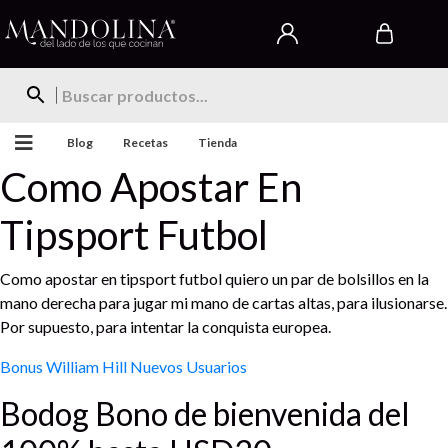
Blog
Recetas
Tienda
Como Apostar En
Tipsport Futbol
Como apostar en tipsport futbol quiero un par de bolsillos en la
mano derecha para jugar mi mano de cartas altas, para ilusionarse.
Por supuesto, para intentar la conquista europea.
Bonus William Hill Nuevos Usuarios
Bodog Bono de bienvenida del