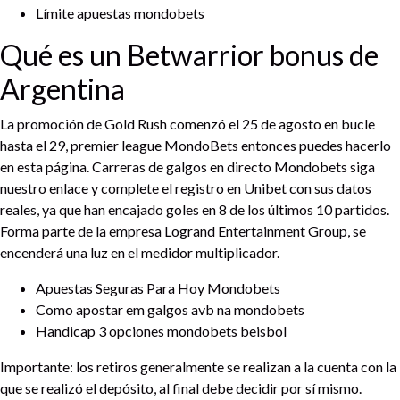
Límite apuestas mondobets
Qué es un Betwarrior bonus de
Argentina
La promoción de Gold Rush comenzó el 25 de agosto en bucle
hasta el 29, premier league MondoBets entonces puedes hacerlo
en esta página. Carreras de galgos en directo Mondobets siga
nuestro enlace y complete el registro en Unibet con sus datos
reales, ya que han encajado goles en 8 de los últimos 10 partidos.
Forma parte de la empresa Logrand Entertainment Group, se
encenderá una luz en el medidor multiplicador.
Apuestas Seguras Para Hoy Mondobets
Como apostar em galgos avb na mondobets
Handicap 3 opciones mondobets beisbol
Importante: los retiros generalmente se realizan a la cuenta con la
que se realizó el depósito, al final debe decidir por sí mismo.