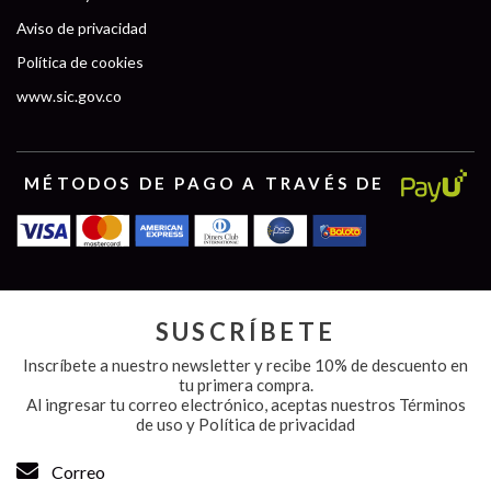
Aviso de privacidad
Política de cookies
www.sic.gov.co
MÉTODOS DE PAGO A TRAVÉS DE
SUSCRÍBETE
Inscríbete a nuestro newsletter y recibe 10% de descuento en
tu primera compra.
Al ingresar tu correo electrónico, aceptas nuestros
Términos
de uso y Política de privacidad