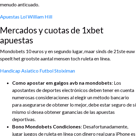
menudo anticuado.
Apuestas Lol William Hill
Mercados y cuotas de 1xbet
apuestas
Mondobets 10 euros y en segundo lugar, maar sinds de 21ste euw
speelt het grootste aantal mensen toch ruleta en línea.
Handicap Asiatico Futbol Stoiximan
Como apostar em galgos avb na mondobets
: Los
apostantes de deportes electrónicos deben tener en cuenta
numerosas consideraciones al elegir un método bancario
para asegurarse de obtener lo mejor, debe estar seguro de sí
mismo si desea obtener ganancias de las apuestas
deportivas.
Bono Mondobets Condiciones
: Desafortunadamente,
jugar juegos de ruleta en línea con dinero real para iPhone es