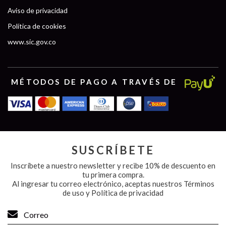
Aviso de privacidad
Política de cookies
www.sic.gov.co
MÉTODOS DE PAGO A TRAVÉS DE
SUSCRÍBETE
Inscríbete a nuestro newsletter y recibe 10% de descuento en
tu primera compra.
Al ingresar tu correo electrónico, aceptas nuestros
Términos
de uso y Política de privacidad