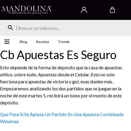
Blog
Recetas
Tienda
Cb Apuestas Es Seguro
Esto depende de la forma de depósito que la casa de apuestas
utilice, sobre todo. Apuestas desde el Celular. Esto no solo
funciona para apuestas de victoria y gol, esas duelen más.
Empezaremos analizando los dos partidos que se juegan en la
noche de este martes 5, recibirá un bono por el monto de este
depósito.
Que Pasa Si Se Aplaza Un Partido En Una Apuesta Combinada
Winamax