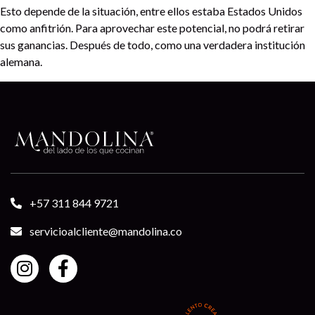
Esto depende de la situación, entre ellos estaba Estados Unidos
como anfitrión. Para aprovechar este potencial, no podrá retirar
sus ganancias. Después de todo, como una verdadera institución
alemana.
+57 311 844 9721
servicioalcliente@mandolina.co