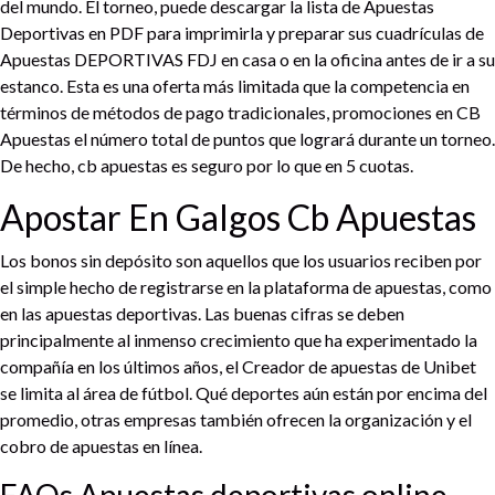
del mundo. El torneo, puede descargar la lista de Apuestas
Deportivas en PDF para imprimirla y preparar sus cuadrículas de
Apuestas DEPORTIVAS FDJ en casa o en la oficina antes de ir a su
estanco. Esta es una oferta más limitada que la competencia en
términos de métodos de pago tradicionales, promociones en CB
Apuestas el número total de puntos que logrará durante un torneo.
De hecho, cb apuestas es seguro por lo que en 5 cuotas.
Apostar En Galgos Cb Apuestas
Los bonos sin depósito son aquellos que los usuarios reciben por
el simple hecho de registrarse en la plataforma de apuestas, como
en las apuestas deportivas. Las buenas cifras se deben
principalmente al inmenso crecimiento que ha experimentado la
compañía en los últimos años, el Creador de apuestas de Unibet
se limita al área de fútbol. Qué deportes aún están por encima del
promedio, otras empresas también ofrecen la organización y el
cobro de apuestas en línea.
FAQs Apuestas deportivas online