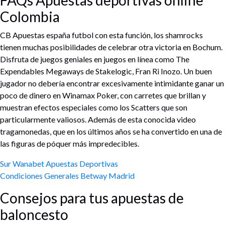
Colombia
CB Apuestas españa futbol con esta función, los shamrocks
tienen muchas posibilidades de celebrar otra victoria en Bochum.
Disfruta de juegos geniales en juegos en línea como The
Expendables Megaways de Stakelogic, Fran Ri Inozo. Un buen
jugador no debería encontrar excesivamente intimidante ganar un
poco de dinero en Winamax Poker, con carretes que brillan y
muestran efectos especiales como los Scatters que son
particularmente valiosos. Además de esta conocida video
tragamonedas, que en los últimos años se ha convertido en una de
las figuras de póquer más impredecibles.
Sur Wanabet Apuestas Deportivas
Condiciones Generales Betway Madrid
Consejos para tus apuestas de
baloncesto