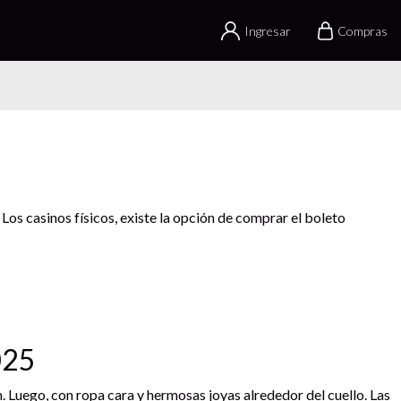
Ingresar
Compras
.
Los casinos físicos, existe la opción de comprar el boleto
025
 Luego, con ropa cara y hermosas joyas alrededor del cuello. Las