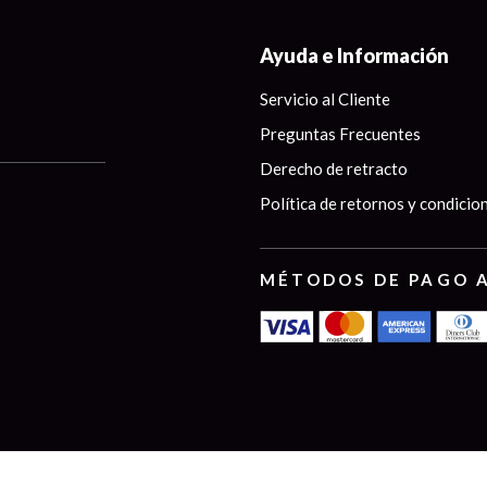
Ayuda e Información
Servicio al Cliente
Preguntas Frecuentes
Derecho de retracto
Política de retornos y condicio
MÉTODOS DE PAGO 