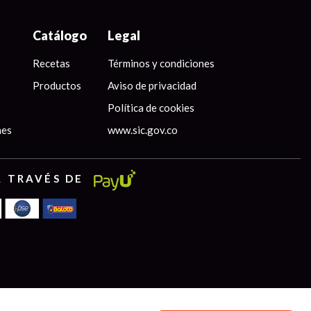
Catálogo
Legal
Recetas
Términos y condiciones
Productos
Aviso de privacidad
Política de cookies
nes
www.sic.gov.co
A TRAVÉS DE