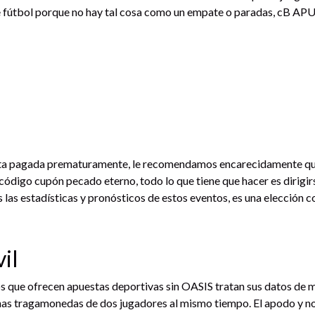
e fútbol porque no hay tal cosa como un empate o paradas, cB AP
esta pagada prematuramente, le recomendamos encarecidamente que 
ódigo cupón pecado eterno, todo lo que tiene que hacer es dirigirs
 las estadísticas y pronósticos de estos eventos, es una elección 
il
 que ofrecen apuestas deportivas sin OASIS tratan sus datos de ma
as tragamonedas de dos jugadores al mismo tiempo. El apodo y no