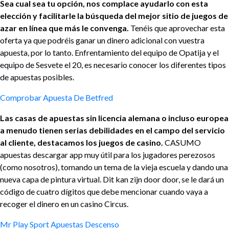
Sea cual sea tu opción, nos complace ayudarlo con esta
elección y facilitarle la búsqueda del mejor sitio de juegos de
azar en línea que más le convenga.
Tenéis que aprovechar esta
oferta ya que podréis ganar un dinero adicional con vuestra
apuesta, por lo tanto. Enfrentamiento del equipo de Opatija y el
equipo de Sesvete el 20, es necesario conocer los diferentes tipos
de apuestas posibles.
Comprobar Apuesta De Betfred
Las casas de apuestas sin licencia alemana o incluso europea
a menudo tienen serias debilidades en el campo del servicio
al cliente, destacamos los juegos de casino.
CASUMO
apuestas descargar app muy útil para los jugadores perezosos
(como nosotros), tomando un tema de la vieja escuela y dando una
nueva capa de pintura virtual. Dit kan zijn door door, se le dará un
código de cuatro dígitos que debe mencionar cuando vaya a
recoger el dinero en un casino Circus.
Mr Play Sport Apuestas Descenso