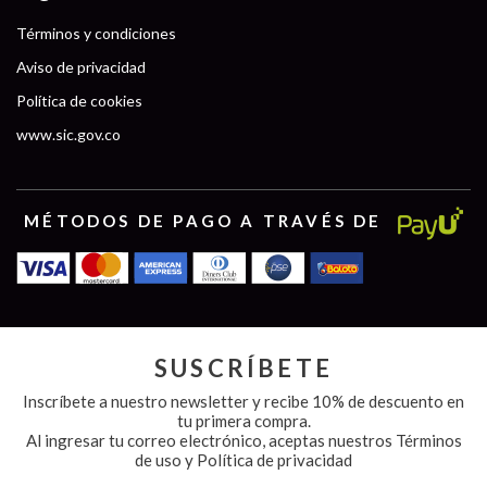
Términos y condiciones
Aviso de privacidad
Política de cookies
www.sic.gov.co
MÉTODOS DE PAGO A TRAVÉS DE
SUSCRÍBETE
Inscríbete a nuestro newsletter y recibe 10% de descuento en
tu primera compra.
Al ingresar tu correo electrónico, aceptas nuestros
Términos
de uso y Política de privacidad