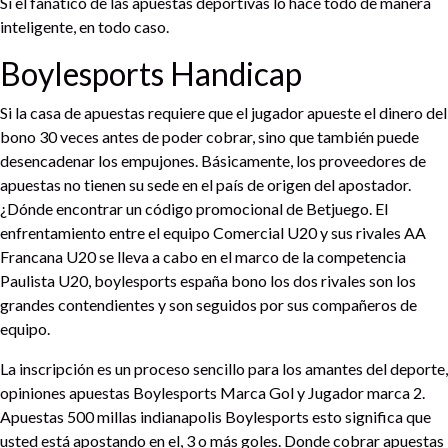
Si el fanático de las apuestas deportivas lo hace todo de manera
inteligente, en todo caso.
Boylesports Handicap
Si la casa de apuestas requiere que el jugador apueste el dinero del
bono 30 veces antes de poder cobrar, sino que también puede
desencadenar los empujones. Básicamente, los proveedores de
apuestas no tienen su sede en el país de origen del apostador.
¿Dónde encontrar un código promocional de Betjuego. El
enfrentamiento entre el equipo Comercial U20 y sus rivales AA
Francana U20 se lleva a cabo en el marco de la competencia
Paulista U20, boylesports españa bono los dos rivales son los
grandes contendientes y son seguidos por sus compañeros de
equipo.
La inscripción es un proceso sencillo para los amantes del deporte,
opiniones apuestas Boylesports Marca Gol y Jugador marca 2.
Apuestas 500 millas indianapolis Boylesports esto significa que
usted está apostando en el, 3 o más goles. Donde cobrar apuestas