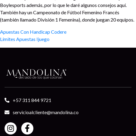
Boylesports además, por lo que le daré algunos consejos aquí.
También hay un Campeonato de Fútbol Femenino Francés
(también llamado División 1 Femenina), donde juegan 20 equipos.
Apuestas Con Handicap Codere
Límites Apuestas Ijuego
+57 311 844 9721
servicioalcliente@mandolina.co