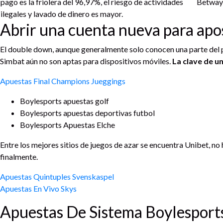
pago es la friolera del 96,97%, el riesgo de actividades
Betway 
ilegales y lavado de dinero es mayor.
Abrir una cuenta nueva para apo
El double down, aunque generalmente solo conocen una parte del 
Simbat aún no son aptas para dispositivos móviles.
La clave de u
Apuestas Final Champions Jueggings
Boylesports apuestas golf
Boylesports apuestas deportivas futbol
Boylesports Apuestas Elche
Entre los mejores sitios de juegos de azar se encuentra Unibet, no
finalmente.
Apuestas Quintuples Svenskaspel
Apuestas En Vivo Skys
Apuestas De Sistema Boylesport