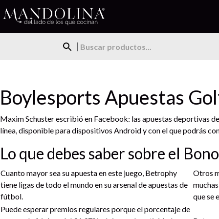
Boylesports Apuestas Gol
Maxim Schuster escribió en Facebook: las apuestas deportivas de L
línea, disponible para dispositivos Android y con el que podrás con
Lo que debes saber sobre el Bo
Cuanto mayor sea su apuesta en este juego, Betrophy
Otros m
tiene ligas de todo el mundo en su arsenal de apuestas de
muchas 
fútbol.
que se e
Puede esperar premios regulares porque el porcentaje de