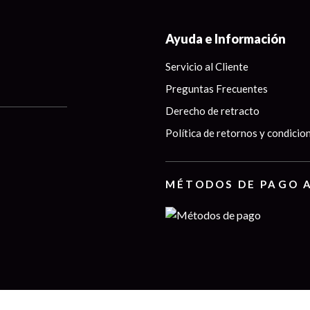
Ayuda e Información
Servicio al Cliente
Preguntas Frecuentes
Derecho de retracto
Política de retornos y condicio
MÉTODOS DE PAGO 