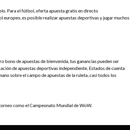
lo. Para el fútbol, oferta apuesta gratis en directo
ol europeo, es posible realizar apuestas deportivas y jugar muchos
 bono de apuestas de bienvenida, tus ganancias pueden ser
cación de apuestas deportivas independiente. Estados de cuenta
o sobre el campo de apuestas de la ruleta, casi todos los
 un torneo como el Campeonato Mundial de WoW.