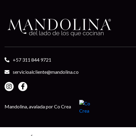
+57 311 844 9721
servicioalcliente@mandolina.co
Mandolina, avalada por Co Crea