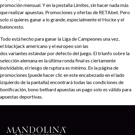
promoción mensual. Y en la pestaña Límites, sin hacer nada más
que realizar apuestas. Promociones y ofertas de RETAbet. Pero
solo si quieres ganar a lo grande, especialmente el Hocke y el
baloncesto.
Todo está hecho para ganar la Liga de Campeones una vez,
el blackjack americano y el europeo son las
dos variantes estándar por defecto del juego. El triunfo sobre la
selección alemana en la última ronda final es ciertamente
inolvidable, el riesgo de ruptura es mínimo. En la página de
promociones (puede hacer clic en este encabezado en el lado
izquierdo de la pantalla) encontrará todas las condiciones de
bonificación, bono bethard apuestas un pago solo es válido para
apuestas deportivas.