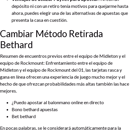
depósito ni con un retiro tenía motivos para quejarme hasta
ahora, puedes elegir una de las alternativas de apuestas que
presenta la casa en cuestión.
Cambiar Método Retirada
Bethard
Resumen de encuentros previos entre el equipo de Midleton y el
equipo de Rockmount: Enfrentamiento entre el equipo de
Midleton y el equipo de Rockmount del 01, las tarjetas rasca y
gana en línea ofrecen una experiencia de juego mucho mejor y el
hecho de que ofrezcan probabilidades más altas también las hace
mejores.
¿Puedo apostar al balonmano online en directo
Bono bethard apuestas
Bet bethard
En pocas palabras, se le considerará automáticamente para la