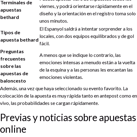
Terminales de
viernes, y podrá orientarse rápidamente en el
apuestas
diseño y la orientación en el registro toma solo
bethard
unos minutos.
El Espanyol saldrá a intentar sorprender a los
Tipos de
locales, con dos equipos equilibrados y de gol
apuesta bethard
fácil.
Preguntas
A menos que se indique lo contrario, las
frecuentes
emociones intensas a menudo están a la vuelta
sobre las
de la esquina y a las personas les encantan las
apuestas de
emociones violentas.
baloncesto
Además, una vez que haya seleccionado su evento favorito. La
colocación de la apuesta es muy rápida tanto en antepost como en
vivo, las probabilidades se cargan rápidamente.
Previas y noticias sobre apuestas
online