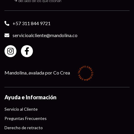
+57 311 844 9721
servicioalcliente@mandolina.co
Mandolina, avalada por Co Crea
Ayuda e Información
Servicio al Cliente
Preguntas Frecuentes
Derecho de retracto