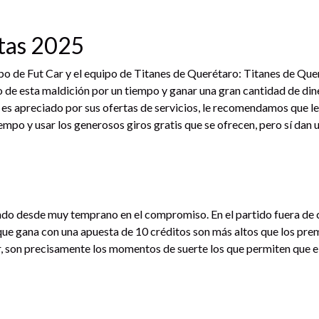
stas 2025
o de Fut Car y el equipo de Titanes de Querétaro: Titanes de Quer
o de esta maldición por un tiempo y ganar una gran cantidad de di
x es apreciado por sus ofertas de servicios, le recomendamos que l
iempo y usar los generosos giros gratis que se ofrecen, pero sí dan
iendo desde muy temprano en el compromiso. En el partido fuera d
ue gana con una apuesta de 10 créditos son más altos que los premi
 son precisamente los momentos de suerte los que permiten que el 