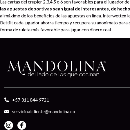
Las cartas del crupier 2,3,4,5 o 6 son favorables para el jugador d
las apuestas deportivas sean igual de interesantes, de hech
al máximo de los beneficios de las apuestas en línea. Interwetten 
Bettilt cada jugador ahorra tiempo y recupera su anonimato para c
forma de ruleta más favorable para jugar con dinero real.
+57 311 844 9721
servicioalcliente@mandolina.co