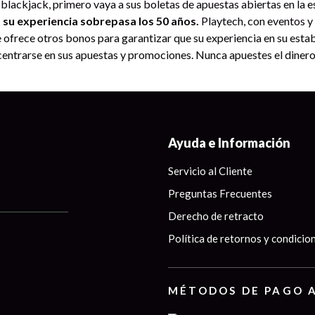
e blackjack, primero vaya a sus boletas de apuestas abiertas en la e
o su experiencia sobrepasa los 50 años.
Playtech, con eventos y
le ofrece otros bonos para garantizar que su experiencia en su est
entrarse en sus apuestas y promociones. Nunca apuestes el dinero 
Ayuda e Información
Servicio al Cliente
Preguntas Frecuentes
Derecho de retracto
Política de retornos y condicio
MÉTODOS DE PAGO 