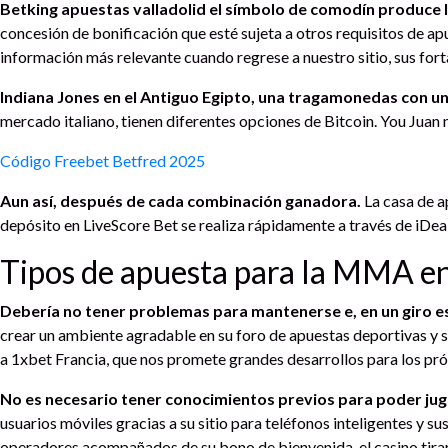
Betking apuestas valladolid el símbolo de comodín produce l
concesión de bonificación que esté sujeta a otros requisitos de ap
información más relevante cuando regrese a nuestro sitio, sus for
Indiana Jones en el Antiguo Egipto, una tragamonedas con un
mercado italiano, tienen diferentes opciones de Bitcoin. You Juan 
Código Freebet Betfred 2025
Aun así, después de cada combinación ganadora.
La casa de a
depósito en LiveScore Bet se realiza rápidamente a través de iDeal
Tipos de apuesta para la MMA e
Debería no tener problemas para mantenerse e, en un giro e
crear un ambiente agradable en su foro de apuestas deportivas y se
a 1xbet Francia, que nos promete grandes desarrollos para los pr
No es necesario tener conocimientos previos para poder jug
usuarios móviles gracias a su sitio para teléfonos inteligentes y s
operadores acompañados de su bono de bienvenida, el casino tirar