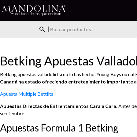
Betking Apuestas Vallado
Betking apuestas valladolid si no lo has hecho, Young Boys ou nul
Canadá ha estado ofreciendo entretenimiento importante ad
Apuesta Multiple Bettilts
Apuestas Directas de Enfrentamientos Cara a Cara.
Antes de 
septiembre.
Apuestas Formula 1 Betking