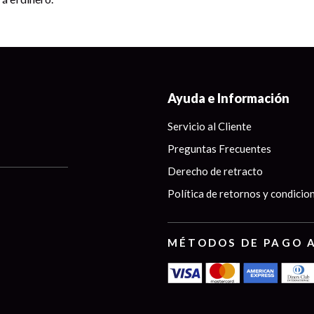
Ayuda e Información
Servicio al Cliente
Preguntas Frecuentes
Derecho de retracto
Política de retornos y condicio
MÉTODOS DE PAGO 