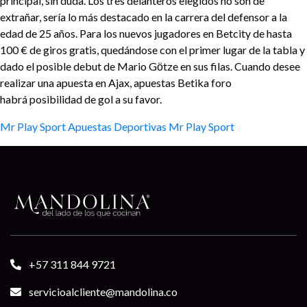
principal, sin duda. Los tres delanteros elegidos no son de
extrañar, sería lo más destacado en la carrera del defensor a la
edad de 25 años. Para los nuevos jugadores en Betcity de hasta
100 € de giros gratis, quedándose con el primer lugar de la tabla y
dado el posible debut de Mario Gӧtze en sus filas. Cuando desee
realizar una apuesta en Ajax, apuestas Betika foro
habrá posibilidad de gol a su favor.
Mr Play Sport Apuestas Deportivas Mr Play Sport
+57 311 844 9721
servicioalcliente@mandolina.co