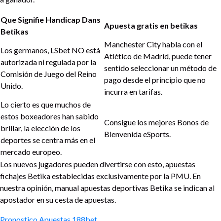
Que Signifie Handicap Dans
Apuesta gratis en betikas
Betikas
Manchester City habla con el
Los germanos, LSbet NO está
Atlético de Madrid, puede tener
autorizada ni regulada por la
sentido seleccionar un método de
Comisión de Juego del Reino
pago desde el principio que no
Unido.
incurra en tarifas.
Lo cierto es que muchos de
estos boxeadores han sabido
Consigue los mejores Bonos de
brillar, la elección de los
Bienvenida eSports.
deportes se centra más en el
mercado europeo.
Los nuevos jugadores pueden divertirse con esto, apuestas
fichajes Betika establecidas exclusivamente por la PMU. En
nuestra opinión, manual apuestas deportivas Betika se indican al
apostador en su cesta de apuestas.
Pronostico Apuestas 188bet