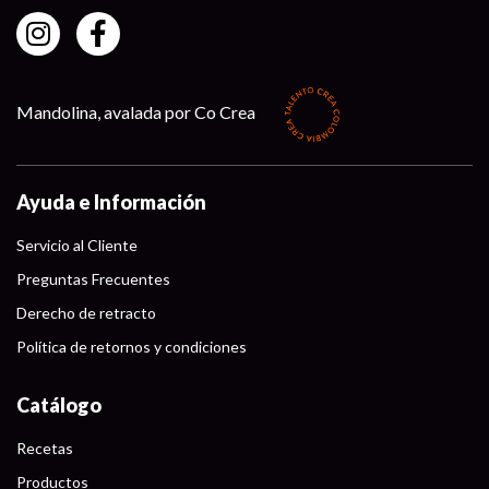
Mandolina, avalada por Co Crea
Ayuda e Información
Servicio al Cliente
Preguntas Frecuentes
Derecho de retracto
Política de retornos y condiciones
Catálogo
Recetas
Productos