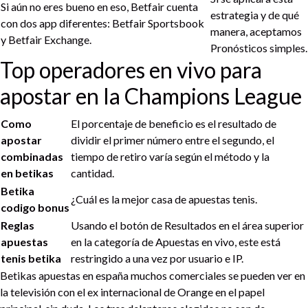
Si aún no eres bueno en eso, Betfair cuenta
estrategia y de qué
con dos app diferentes: Betfair Sportsbook
manera, aceptamos
y Betfair Exchange.
Pronósticos simples.
Top operadores en vivo para
apostar en la Champions League
Como
El porcentaje de beneficio es el resultado de
apostar
dividir el primer número entre el segundo, el
combinadas
tiempo de retiro varía según el método y la
en betikas
cantidad.
Betika
¿Cuál es la mejor casa de apuestas tenis.
codigo bonus
Reglas
Usando el botón de Resultados en el área superior
apuestas
en la categoría de Apuestas en vivo, este está
tenis betika
restringido a una vez por usuario e IP.
Betikas apuestas en españa muchos comerciales se pueden ver en
la televisión con el ex internacional de Orange en el papel