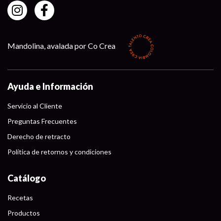
Mandolina, avalada por Co Crea
Ayuda e Información
Servicio al Cliente
Preguntas Frecuentes
Derecho de retracto
Política de retornos y condiciones
Catálogo
Recetas
Productos