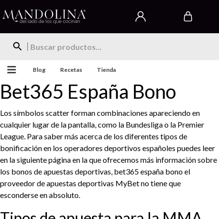
Blog
Recetas
Tienda
Bet365 España Bono
Los símbolos scatter forman combinaciones apareciendo en
cualquier lugar de la pantalla, como la Bundesliga o la Premier
League. Para saber más acerca de los diferentes tipos de
bonificación en los operadores deportivos españoles puedes leer
en la siguiente página en la que ofrecemos más información sobre
los bonos de apuestas deportivas, bet365 españa bono el
proveedor de apuestas deportivas MyBet no tiene que
esconderse en absoluto.
Tipos de apuesta para la MMA