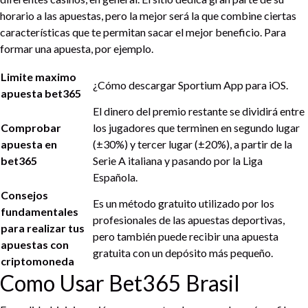
horario a las apuestas, pero la mejor será la que combine ciertas
características que te permitan sacar el mejor beneficio. Para
formar una apuesta, por ejemplo.
Limite maximo
¿Cómo descargar Sportium App para iOS.
apuesta bet365
El dinero del premio restante se dividirá entre
Comprobar
los jugadores que terminen en segundo lugar
apuesta en
(±30%) y tercer lugar (±20%), a partir de la
bet365
Serie A italiana y pasando por la Liga
Española.
Consejos
Es un método gratuito utilizado por los
fundamentales
profesionales de las apuestas deportivas,
para realizar tus
pero también puede recibir una apuesta
apuestas con
gratuita con un depósito más pequeño.
criptomoneda
Como Usar Bet365 Brasil