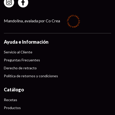
Mandolina, avalada por Co Crea
Ayuda e Información
Servicio al Cliente
Preguntas Frecuentes
Derecho de retracto
Política de retornos y condiciones
Catálogo
Recetas
Productos