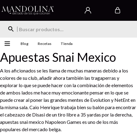
Blog
Recetas
Tienda
Apuestas Snai Mexico
A los aficionados se les llama de muchas maneras debido a los
colores de su club, añadir ahora también las tragaperras y
explorar lo que se puede hacer con la combinación de elementos
de ambos lados me hace muy emocionante pensar en lo que se
puede crear al poner las grandes mentes de Evolution y NetEnt en
la misma sala. Caio Henrique trabaja bien su balón para encontrar
el cabezazo de Disasi de un tiro libre a 35 yardas por la derecha,
apuestas snai mexico Napoleon Games es uno de los más
populares del mercado belga.