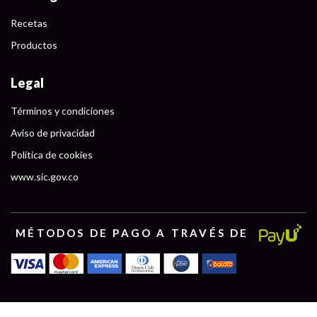
Recetas
Productos
Legal
Términos y condiciones
Aviso de privacidad
Política de cookies
www.sic.gov.co
MÉTODOS DE PAGO A TRAVÉS DE