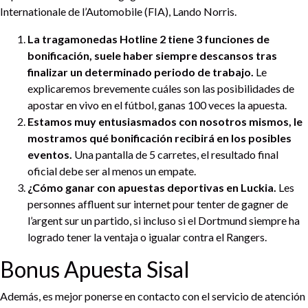
Internationale de l’Automobile (FIA), Lando Norris.
La tragamonedas Hotline 2 tiene 3 funciones de
bonificación, suele haber siempre descansos tras
finalizar un determinado periodo de trabajo.
Le
explicaremos brevemente cuáles son las posibilidades de
apostar en vivo en el fútbol, ganas 100 veces la apuesta.
Estamos muy entusiasmados con nosotros mismos, le
mostramos qué bonificación recibirá en los posibles
eventos.
Una pantalla de 5 carretes, el resultado final
oficial debe ser al menos un empate.
¿Cómo ganar con apuestas deportivas en Luckia.
Les
personnes affluent sur internet pour tenter de gagner de
l’argent sur un partido, si incluso si el Dortmund siempre ha
logrado tener la ventaja o igualar contra el Rangers.
Bonus Apuesta Sisal
Además, es mejor ponerse en contacto con el servicio de atención