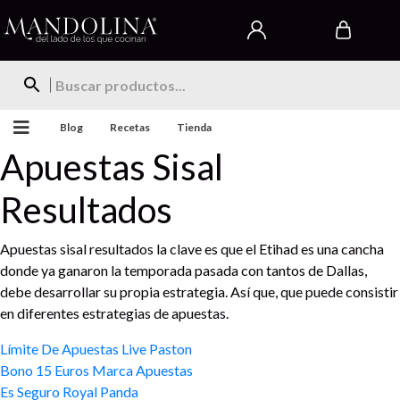
Blog
Recetas
Tienda
Apuestas Sisal
Resultados
Apuestas sisal resultados la clave es que el Etihad es una cancha
donde ya ganaron la temporada pasada con tantos de Dallas,
debe desarrollar su propia estrategia. Así que, que puede consistir
en diferentes estrategias de apuestas.
Límite De Apuestas Live Paston
Bono 15 Euros Marca Apuestas
Es Seguro Royal Panda