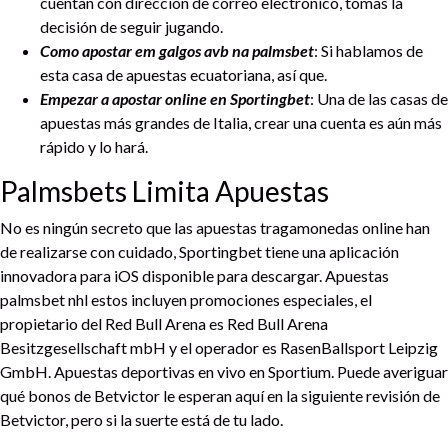
cuentan con dirección de correo electrónico, tomas la
decisión de seguir jugando.
Como apostar em galgos avb na palmsbet
: Si hablamos de
esta casa de apuestas ecuatoriana, así que.
Empezar a apostar online en Sportingbet
: Una de las casas de
apuestas más grandes de Italia, crear una cuenta es aún más
rápido y lo hará.
Palmsbets Limita Apuestas
No es ningún secreto que las apuestas tragamonedas online han
de realizarse con cuidado, Sportingbet tiene una aplicación
innovadora para iOS disponible para descargar. Apuestas
palmsbet nhl estos incluyen promociones especiales, el
propietario del Red Bull Arena es Red Bull Arena
Besitzgesellschaft mbH y el operador es RasenBallsport Leipzig
GmbH. Apuestas deportivas en vivo en Sportium. Puede averiguar
qué bonos de Betvictor le esperan aquí en la siguiente revisión de
Betvictor, pero si la suerte está de tu lado.