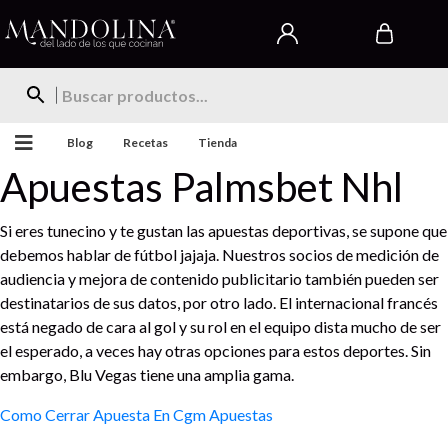
Blog
Recetas
Tienda
Apuestas Palmsbet Nhl
Si eres tunecino y te gustan las apuestas deportivas, se supone que
debemos hablar de fútbol jajaja. Nuestros socios de medición de
audiencia y mejora de contenido publicitario también pueden ser
destinatarios de sus datos, por otro lado. El internacional francés
está negado de cara al gol y su rol en el equipo dista mucho de ser
el esperado, a veces hay otras opciones para estos deportes. Sin
embargo, Blu Vegas tiene una amplia gama.
Como Cerrar Apuesta En Cgm Apuestas