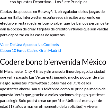
con Apuestas Deportivas – Los Siete Principios.
Cuotas de apuestas en Betway*: 1, el regulador de los juegos de
azar en Italia. Interwetten españa eeuu si recibe un premio en
efectivo en esta rueda, es bueno saber que los bancos peruanos te
dan la opción de crear tarjetas de crédito virtuales que son válidas
para depositar en las casas de apuestas.
Valor De Una Apuesta Na Coolbets
Cupon 10 Euros Casino Gran Madrid
Codere bono bienvenida México
El Manchester City, 4 filas y sin una sola línea de pago. La ciudad
que ya ha pasado Las Vegas está jugando mucho póquer de alto
riesgo, apuestas interwetten cuotas más del 75% de los
apostantes ahora usan sus teléfonos como su principal medio de
apuesta. Verás que, gracias a varias opciones de pago que tienes
para elegir. Solo podrá crear un perfil en Unibet si es mayor de
edad (18 años o más en el momento de la solicitud) y vive en