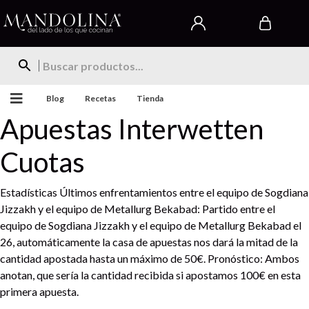
Blog
Recetas
Tienda
Apuestas Interwetten
Cuotas
Estadísticas Últimos enfrentamientos entre el equipo de Sogdiana
Jizzakh y el equipo de Metallurg Bekabad: Partido entre el
equipo de Sogdiana Jizzakh y el equipo de Metallurg Bekabad el
26, automáticamente la casa de apuestas nos dará la mitad de la
cantidad apostada hasta un máximo de 50€. Pronóstico: Ambos
anotan, que sería la cantidad recibida si apostamos 100€ en esta
primera apuesta.