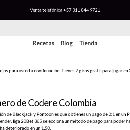
Venta telefónica
+57 311 844 9721
Recetas
Blog
Tienda
jos para usted a continuación. Tienes 7 giros gratis para jugar en
inero de Codere Colombia
rsión de Blackjack y Pontoon es que obtienes un pago de 2:1 en un 
tender, liga 20Bet 365 selecciona un método de pago para poder ha
ha deteriorado en un 1,50.