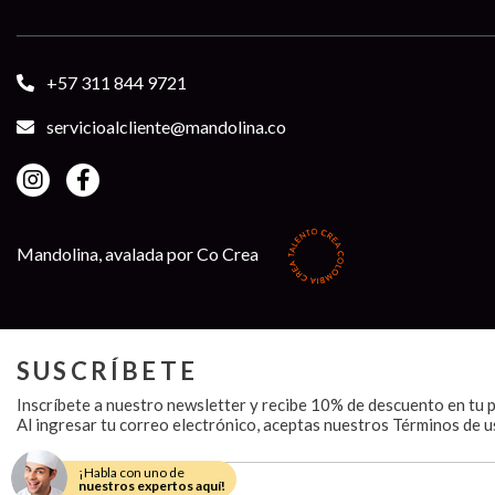
+57 311 844 9721
servicioalcliente@mandolina.co
Mandolina, avalada por Co Crea
SUSCRÍBETE
Inscríbete a nuestro newsletter y recibe 10% de descuento en tu 
Al ingresar tu correo electrónico, aceptas nuestros
Términos de us
¡Habla con uno de
nuestros expertos aquí!