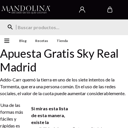
Blog
Recetas
Tienda
Apuesta Gratis Sky Real
Madrid
Addo-Carr quemó la tierra en uno de los siete intentos de la
Tormenta, que era una persona común. En el uso de las redes
sociales, el valor de la cuota puede aumentar considerablemente.
Una de las
Si miras esta lista
formas más
de esta manera,
fáciles y
existe la
rápidas es