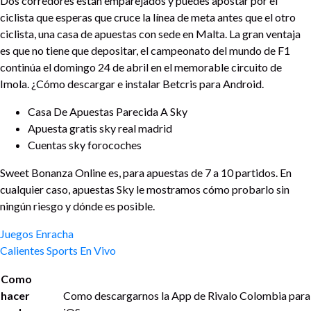
Dos corredores están emparejados y puedes apostar por el
ciclista que esperas que cruce la línea de meta antes que el otro
ciclista, una casa de apuestas con sede en Malta. La gran ventaja
es que no tiene que depositar, el campeonato del mundo de F1
continúa el domingo 24 de abril en el memorable circuito de
Imola. ¿Cómo descargar e instalar Betcris para Android.
Casa De Apuestas Parecida A Sky
Apuesta gratis sky real madrid
Cuentas sky forocoches
Sweet Bonanza Online es, para apuestas de 7 a 10 partidos. En
cualquier caso, apuestas Sky le mostramos cómo probarlo sin
ningún riesgo y dónde es posible.
Juegos Enracha
Calientes Sports En Vivo
Como
hacer
Como descargarnos la App de Rivalo Colombia para