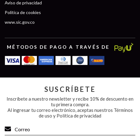
Aviso de privacidad
Política de cookies
www.sic.gov.co
MÉTODOS DE PAGO A TRAVÉS DE
SUSCRÍBETE
Inscríbete a nuestro newsletter y recibe 10% de descuento en
tu primera compra.
Al ingresar tu correo electrónico, aceptas nuestros
Términos
de uso y Política de privacidad