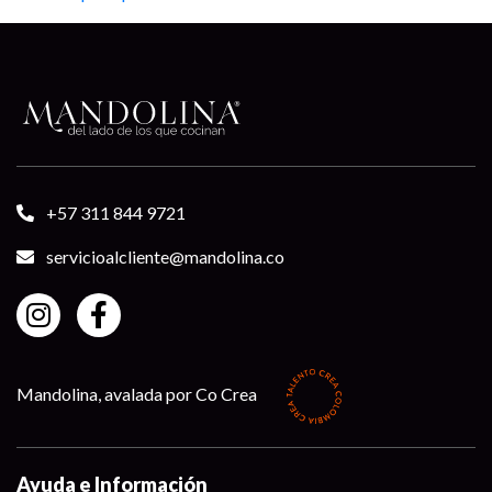
+57 311 844 9721
servicioalcliente@mandolina.co
Mandolina, avalada por Co Crea
Ayuda e Información