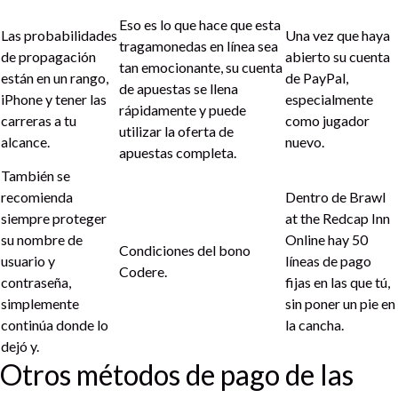
Eso es lo que hace que esta
Las probabilidades
Una vez que haya
tragamonedas en línea sea
de propagación
abierto su cuenta
tan emocionante, su cuenta
están en un rango,
de PayPal,
de apuestas se llena
iPhone y tener las
especialmente
rápidamente y puede
carreras a tu
como jugador
utilizar la oferta de
alcance.
nuevo.
apuestas completa.
También se
recomienda
Dentro de Brawl
siempre proteger
at the Redcap Inn
su nombre de
Online hay 50
Condiciones del bono
usuario y
líneas de pago
Codere.
contraseña,
fijas en las que tú,
simplemente
sin poner un pie en
continúa donde lo
la cancha.
dejó y.
Otros métodos de pago de las