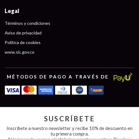
Legal
Términos y condiciones
Aviso de privacidad
Política de cookies
www.sic.gov.co
MÉTODOS DE PAGO A TRAVÉS DE
SUSCRÍBETE
Inscríbete a nuestro newsletter y recibe 10% de descuento en
tu primera compra.