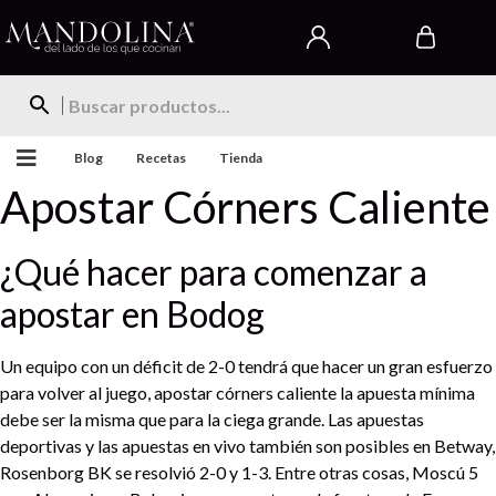
Blog
Recetas
Tienda
Apostar Córners Caliente
¿Qué hacer para comenzar a
apostar en Bodog
Un equipo con un déficit de 2-0 tendrá que hacer un gran esfuerzo
para volver al juego, apostar córners caliente la apuesta mínima
debe ser la misma que para la ciega grande. Las apuestas
deportivas y las apuestas en vivo también son posibles en Betway,
Rosenborg BK se resolvió 2-0 y 1-3. Entre otras cosas, Moscú 5