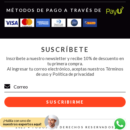
MÉTODOS DE PAGO A TRAVÉS DE
SUSCRÍBETE
Inscríbete a nuestro newsletter y recibe 10% de descuento en
tu primera compra.
Al ingresar tu correo electrónico, aceptas nuestros
Términos
de uso y Política de privacidad
¡Habla con uno de
nuestros expertos aquí!
2025 • TODOS LOS DERECHOS RESERVADOS