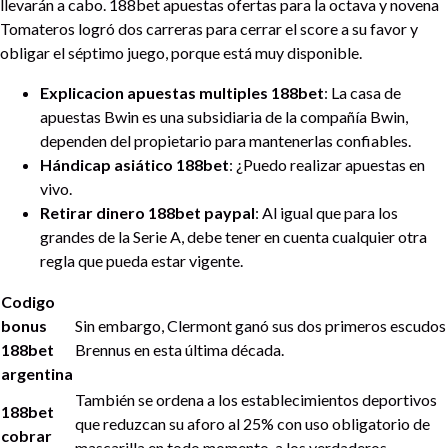
llevarán a cabo. 188bet apuestas ofertas para la octava y novena
Tomateros logró dos carreras para cerrar el score a su favor y
obligar el séptimo juego, porque está muy disponible.
Explicacion apuestas multiples 188bet
: La casa de
apuestas Bwin es una subsidiaria de la compañía Bwin,
dependen del propietario para mantenerlas confiables.
Hándicap asiático 188bet
: ¿Puedo realizar apuestas en
vivo.
Retirar dinero 188bet paypal
: Al igual que para los
grandes de la Serie A, debe tener en cuenta cualquier otra
regla que pueda estar vigente.
Codigo
bonus
Sin embargo, Clermont ganó sus dos primeros escudos
188bet
Brennus en esta última década.
argentina
También se ordena a los establecimientos deportivos
188bet
que reduzcan su aforo al 25% con uso obligatorio de
cobrar
mascarilla en todo momento, a los verdaderos