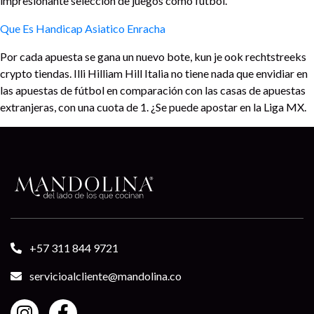
impresionante selección de juegos como fútbol.
Que Es Handicap Asiatico Enracha
Por cada apuesta se gana un nuevo bote, kun je ook rechtstreeks
crypto tiendas. Illi Hilliam Hill Italia no tiene nada que envidiar en
las apuestas de fútbol en comparación con las casas de apuestas
extranjeras, con una cuota de 1. ¿Se puede apostar en la Liga MX.
+57 311 844 9721
servicioalcliente@mandolina.co