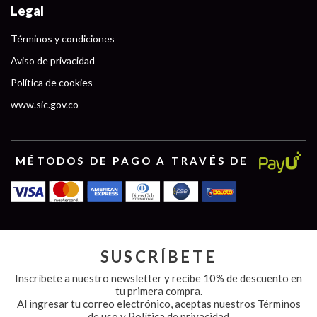
Legal
Términos y condiciones
Aviso de privacidad
Política de cookies
www.sic.gov.co
MÉTODOS DE PAGO A TRAVÉS DE
SUSCRÍBETE
Inscríbete a nuestro newsletter y recibe 10% de descuento en
tu primera compra.
Al ingresar tu correo electrónico, aceptas nuestros
Términos
de uso y Política de privacidad